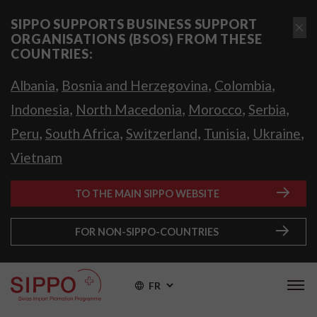
SIPPO SUPPORTS BUSINESS SUPPORT
ORGANISATIONS (BSOS) FROM THESE
COUNTRIES:
,
,
,
Albania
Bosnia and Herzegovina
Colombia
,
,
,
,
Indonesia
North Macedonia
Morocco
Serbia
,
,
,
,
,
Peru
South Africa
Switzerland
Tunisia
Ukraine
Vietnam
TO THE MAIN SIPPO WEBSITE
FOR NON-SIPPO-COUNTRIES
FR