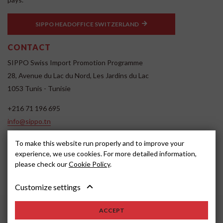
SIPPO HEADOFFICE SWITZERLAND
CONTACT
SIPPO Swiss Import Promotion Programme
28, Avenue du Lac du Nord, Les Jardins du Lac
1053 Tunis - Tunisie
+216 71 196 695
info@sippo.tn
www.sippo.tn
To make this website run properly and to improve your
SOCIAL MEDIA
experience, we use cookies. For more detailed information,
please check our
Cookie Policy
.
Customize settings
ACCEPT
2022, SIPPO
Avertissement
Cookie settings